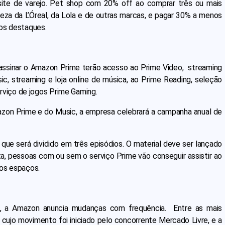
site de varejo. Pet shop com 20% off ao comprar três ou mais
leza da L’Óreal, da Lola e de outras marcas, e pagar 30% a menos
dos destaques.
 assinar o Amazon Prime terão acesso ao Prime Video, streaming
, streaming e loja online de música, ao Prime Reading, seleção
 serviço de jogos Prime Gaming.
azon Prime e do Music, a empresa celebrará a campanha anual de
to, que será dividido em três episódios. O material deve ser lançado
a, pessoas com ou sem o serviço Prime vão conseguir assistir ao
 os espaços.
, a Amazon anuncia mudanças com frequência. Entre as mais
 cujo movimento foi iniciado pelo concorrente Mercado Livre, e a