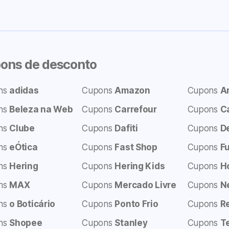
ons de desconto
ns
adidas
Cupons
Amazon
Cupons
A
ns
Beleza na Web
Cupons
Carrefour
Cupons
C
ns
Clube
Cupons
Dafiti
Cupons
D
ns
eÓtica
Cupons
Fast Shop
Cupons
F
ns
Hering
Cupons
Hering Kids
Cupons
H
ns
MAX
Cupons
Mercado Livre
Cupons
N
ns
o Boticário
Cupons
Ponto Frio
Cupons
R
ns
Shopee
Cupons
Stanley
Cupons
T