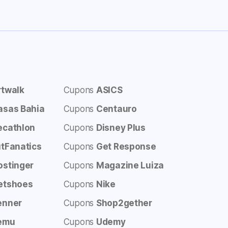
rtwalk
Cupons
ASICS
asas Bahia
Cupons
Centauro
ecathlon
Cupons
Disney Plus
utFanatics
Cupons
Get Response
ostinger
Cupons
Magazine Luiza
etshoes
Cupons
Nike
enner
Cupons
Shop2gether
emu
Cupons
Udemy