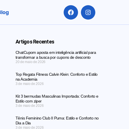
Blog
Artigos Recentes
ChatCupom aposta em inteligência artificial para
transformar a busca por cupons de desconto
20 de maio de 2026
Top Regata Fitness Calvin Klein: Conforto e Estilo
na Academia
3 de maio de 2026
Kit 3 bermudas Masculinas Importada: Conforto e
Estilo com ziper
3 de maio de 2026
Tênis Feminino Club II Puma: Estilo e Conforto no
Dia a Dia
3 de maio de 2026