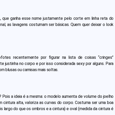
ta, que ganha esse nome justamente pelo corte em linha reta do
ional, as lavagens costumam ser básicas. Quem quer deixar o look
tes recentemente por figurar na lista de coisas “cringes”
e justinha no corpo e por isso considerada sexy por alguns. Para
com blusas ou camisas mais soltas.
 Pois a ideia é a mesma: o modelo aumenta de volume do joelho
m cintura alta, valoriza as curvas do corpo. Costuma ser uma boa
ais largo do que os ombros e a cintura) e oval (medida da cintura é