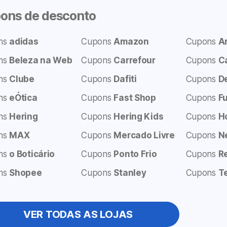
ons de desconto
ns
adidas
Cupons
Amazon
Cupons
A
ns
Beleza na Web
Cupons
Carrefour
Cupons
C
ns
Clube
Cupons
Dafiti
Cupons
D
ns
eÓtica
Cupons
Fast Shop
Cupons
F
ns
Hering
Cupons
Hering Kids
Cupons
H
ns
MAX
Cupons
Mercado Livre
Cupons
N
ns
o Boticário
Cupons
Ponto Frio
Cupons
R
ns
Shopee
Cupons
Stanley
Cupons
T
VER TODAS AS LOJAS