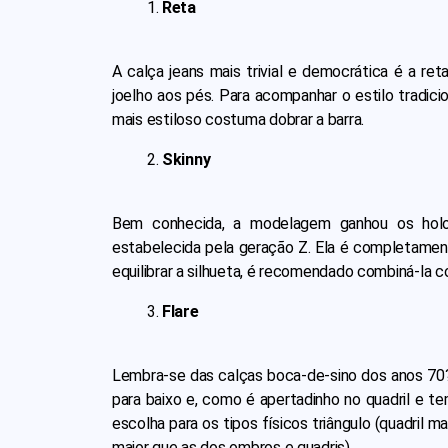
Reta
A calça jeans mais trivial e democrática é a re
joelho aos pés. Para acompanhar o estilo tradic
mais estiloso costuma dobrar a barra.
Skinny
Bem conhecida, a modelagem ganhou os holofo
estabelecida pela geração Z. Ela é completament
equilibrar a silhueta, é recomendado combiná-la 
Flare
Lembra-se das calças boca-de-sino dos anos 70?
para baixo e, como é apertadinho no quadril e te
escolha para os tipos físicos triângulo (quadril m
maior que as dos ombros e quadris).