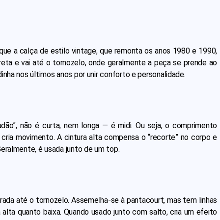
 que a calça de estilo vintage, que remonta os anos 1980 e 1990,
eta e vai até o tornozelo, onde geralmente a peça se prende ao
inha nos últimos anos por unir conforto e personalidade.
ão”, não é curta, nem longa — é midi. Ou seja, o comprimento
o cria movimento. A cintura alta compensa o “recorte” no corpo e
Geralmente, é usada junto de um top.
ada até o tornozelo. Assemelha-se à pantacourt, mas tem linhas
alta quanto baixa. Quando usado junto com salto, cria um efeito