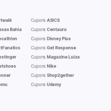
rtwalk
Cupons
ASICS
asas Bahia
Cupons
Centauro
ecathlon
Cupons
Disney Plus
utFanatics
Cupons
Get Response
ostinger
Cupons
Magazine Luiza
etshoes
Cupons
Nike
enner
Cupons
Shop2gether
emu
Cupons
Udemy