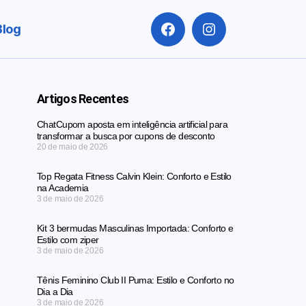
Blog
Artigos Recentes
ChatCupom aposta em inteligência artificial para
transformar a busca por cupons de desconto
20 de maio de 2026
Top Regata Fitness Calvin Klein: Conforto e Estilo
na Academia
3 de maio de 2026
Kit 3 bermudas Masculinas Importada: Conforto e
Estilo com ziper
3 de maio de 2026
Tênis Feminino Club II Puma: Estilo e Conforto no
Dia a Dia
3 de maio de 2026