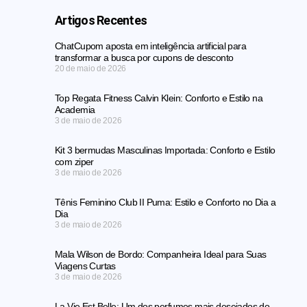
Artigos Recentes
ChatCupom aposta em inteligência artificial para
transformar a busca por cupons de desconto
20 de maio de 2026
Top Regata Fitness Calvin Klein: Conforto e Estilo na
Academia
3 de maio de 2026
Kit 3 bermudas Masculinas Importada: Conforto e Estilo
com ziper
3 de maio de 2026
Tênis Feminino Club II Puma: Estilo e Conforto no Dia a
Dia
3 de maio de 2026
Mala Wilson de Bordo: Companheira Ideal para Suas
Viagens Curtas
3 de maio de 2026
La Vie Est Belle: Um dos perfumes mais desejados do