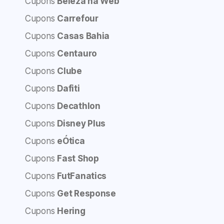
Cupons
Beleza na Web
Cupons
Carrefour
Cupons
Casas Bahia
Cupons
Centauro
Cupons
Clube
Cupons
Dafiti
Cupons
Decathlon
Cupons
Disney Plus
Cupons
eÓtica
Cupons
Fast Shop
Cupons
FutFanatics
Cupons
Get Response
Cupons
Hering