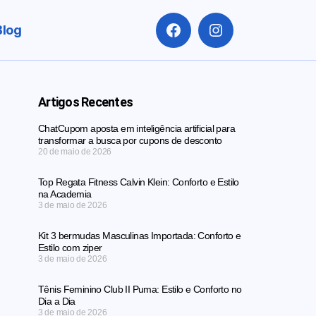
Blog
Artigos Recentes
ChatCupom aposta em inteligência artificial para
transformar a busca por cupons de desconto
20 de maio de 2026
Top Regata Fitness Calvin Klein: Conforto e Estilo
na Academia
3 de maio de 2026
Kit 3 bermudas Masculinas Importada: Conforto e
Estilo com ziper
3 de maio de 2026
Tênis Feminino Club II Puma: Estilo e Conforto no
Dia a Dia
3 de maio de 2026