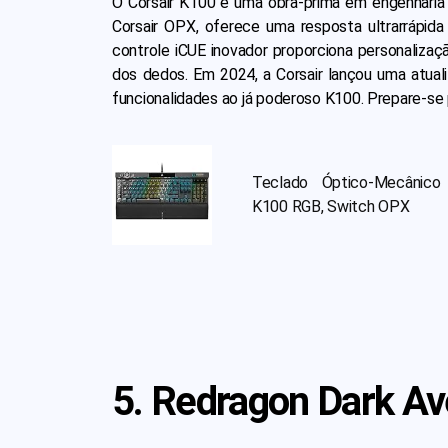
O Corsair K100 é uma obra-prima em engenhari
Corsair OPX, oferece uma resposta ultrarrápida
controle iCUE inovador proporciona personalizaç
dos dedos. Em 2024, a Corsair lançou uma atuali
funcionalidades ao já poderoso K100. Prepare-se 
Teclado Óptico-Mecânico
K100 RGB, Switch OPX
5. Redragon Dark A