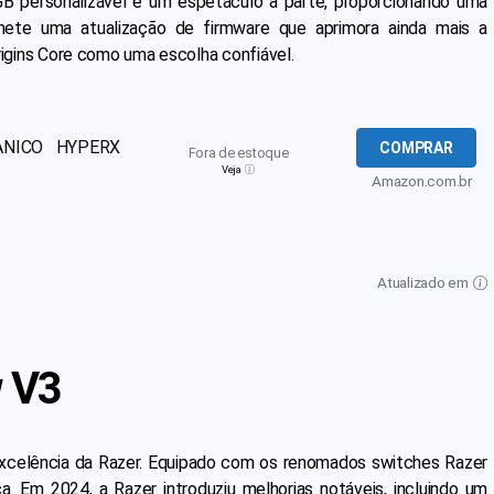
GB personalizável é um espetáculo à parte, proporcionando uma
mete uma atualização de firmware que aprimora ainda mais a
 Origins Core como uma escolha confiável.
ANICO HYPERX
COMPRAR
Fora de estoque
Veja
Amazon.com.br
Atualizado em
w V3
excelência da Razer. Equipado com os renomados switches Razer
a. Em 2024, a Razer introduziu melhorias notáveis, incluindo um