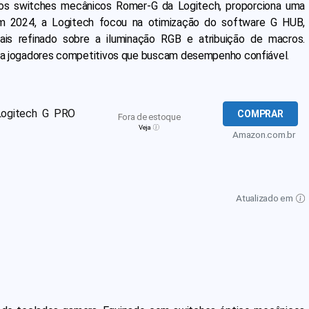
o os switches mecânicos Romer-G da Logitech, proporciona uma
 Em 2024, a Logitech focou na otimização do software G HUB,
is refinado sobre a iluminação RGB e atribuição de macros.
para jogadores competitivos que buscam desempenho confiável.
Logitech G PRO
COMPRAR
Fora de estoque
Veja
Amazon.com.br
Atualizado em