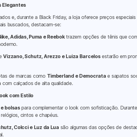
s Elegantes
çados e, durante a Black Friday, a loja oferece preços especia
mais buscados, destacam-se:
Nike, Adidas, Puma e Reebok
trazem opções de tênis que com
moderno.
de
Vizzano, Schutz, Arezzo e Luiza Barcelos
estarão em promo
botas de marcas como
Timberland e Democrata
e sapatos so
 com calçados de alta qualidade.
ook com Estilo
 e bolsas
para complementar o look com sofisticação. Durante
relógios, cintos e chapéus.
hutz, Colcci e Luz da Lua
são algumas das opções de destaq
l.