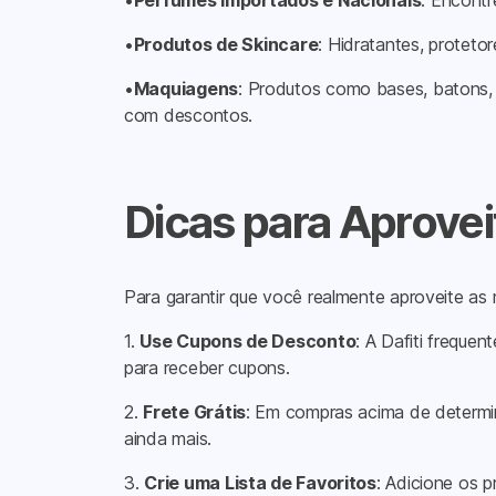
•
Perfumes Importados e Nacionais
: Encont
•
Produtos de Skincare
: Hidratantes, protet
•
Maquiagens
: Produtos como bases, batons,
com descontos.
Dicas para Aproveit
Para garantir que você realmente aproveite as 
1.
Use Cupons de Desconto
: A Dafiti freque
para receber cupons.
2.
Frete Grátis
: Em compras acima de determina
ainda mais.
3.
Crie uma Lista de Favoritos
: Adicione os 