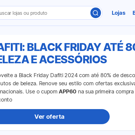
uisar
Lojas
BUSCAR
LOJA
OU
PRODUTO
AFITI: BLACK FRIDAY ATÉ 
ELEZA E ACESSÓRIOS
veite a Black Friday Dafiti 2024 com até 80% de desco
utos de beleza. Renove seu estilo com ofertas exclusi
rnacionais. Use o cupom
APP60
na sua primeira compra 
conto
Ver oferta