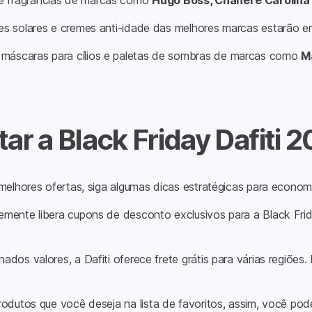
re fragrâncias de marcas como
Hugo Boss, Chanel e Carolina
ores solares e cremes anti-idade das melhores marcas estarão 
 máscaras para cílios e paletas de sombras de marcas como
M
ar a Black Friday Dafiti 
melhores ofertas, siga algumas dicas estratégicas para economi
ntemente libera cupons de desconto exclusivos para a Black Frida
dos valores, a Dafiti oferece frete grátis para várias regiõe
produtos que você deseja na lista de favoritos, assim, você 