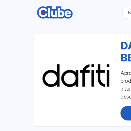
Pesq
por:
D
B
Apro
prod
inte
des