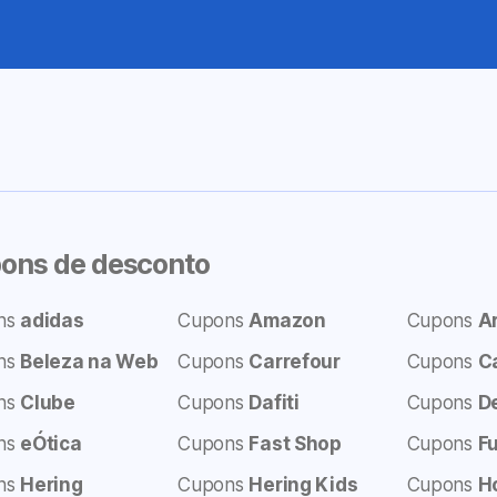
ons de desconto
ns
adidas
Cupons
Amazon
Cupons
A
ns
Beleza na Web
Cupons
Carrefour
Cupons
C
ns
Clube
Cupons
Dafiti
Cupons
D
ns
eÓtica
Cupons
Fast Shop
Cupons
F
ns
Hering
Cupons
Hering Kids
Cupons
H