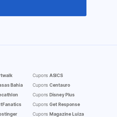
rtwalk
Cupons
ASICS
asas Bahia
Cupons
Centauro
ecathlon
Cupons
Disney Plus
utFanatics
Cupons
Get Response
ostinger
Cupons
Magazine Luiza