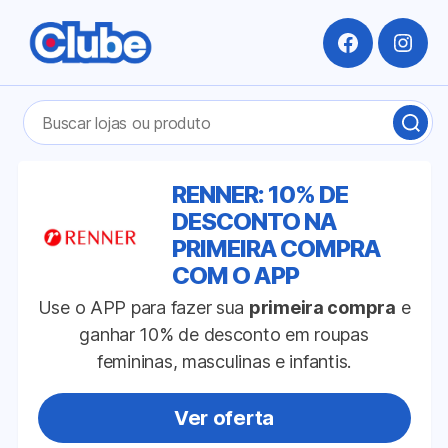
Facebook
Insta
Pesquisar
BUS
por:
LOJ
OU
PRO
RENNER: 10% DE
DESCONTO NA
PRIMEIRA COMPRA
COM O APP
Use o APP para fazer sua
primeira compra
e
ganhar 10% de desconto em roupas
femininas, masculinas e infantis.
Ver oferta