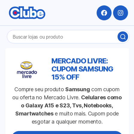
Facebook
Insta
Pesquisar
BUS
por:
LOJ
OU
PRO
MERCADO LIVRE:
CUPOM SAMSUNG
15% OFF
Compre seu produto
Samsung
com cupom
ou oferta no Mercado Livre.
Celulares como
o Galaxy A15 e S23, Tvs, Notebooks,
Smartwatches
e muito mais. Cupom pode
esgotar a qualquer momento.