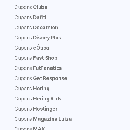
Cupons
Clube
Cupons
Dafiti
Cupons
Decathlon
Cupons
Disney Plus
Cupons
eÓtica
Cupons
Fast Shop
Cupons
FutFanatics
Cupons
Get Response
Cupons
Hering
Cupons
Hering Kids
Cupons
Hostinger
Cupons
Magazine Luiza
Cupons
MAX