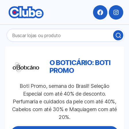
Facebook
Insta
Pesquisar
BUS
por:
LOJ
OU
PRO
O BOTICÁRIO: BOTI
PROMO
Boti Promo, semana do Brasil! Seleção
Especial com até 40% de desconto.
Perfumaria e cuidados da pele com até 40%,
Cabelos com até 30% e Maquiagem com até
20%.