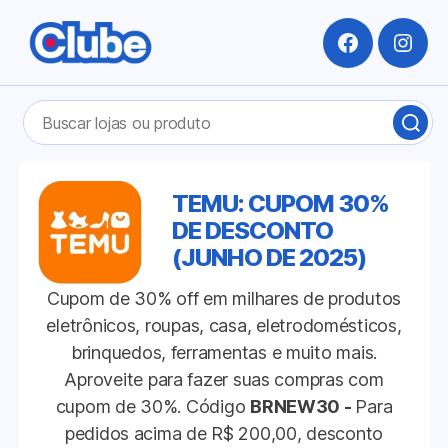
Facebook
Insta
Pesquisar
BUS
por:
LOJ
OU
PRO
TEMU: CUPOM 30%
DE DESCONTO
(JUNHO DE 2025)
Cupom de 30% off em milhares de produtos
eletrônicos, roupas, casa, eletrodomésticos,
brinquedos, ferramentas e muito mais.
Aproveite para fazer suas compras com
cupom de 30%. Código
BRNEW30 -
Para
pedidos acima de R$ 200,00, desconto