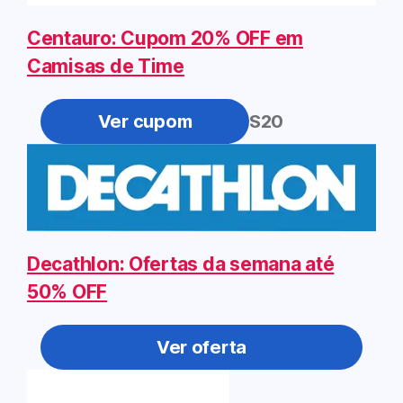
Centauro: Cupom 20% OFF em
Camisas de Time
MANTOS20
Decathlon: Ofertas da semana até
50% OFF
Ver oferta