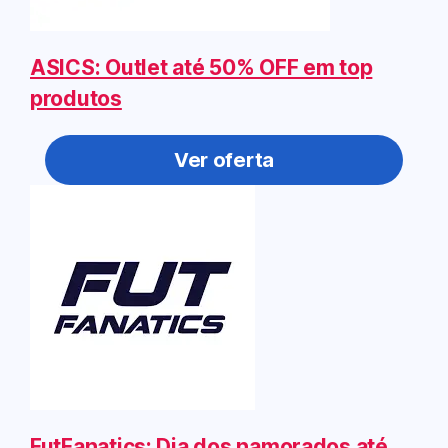
ASICS: Outlet até 50% OFF em top
produtos
Ver oferta
FutFanatics: Dia dos namorados até