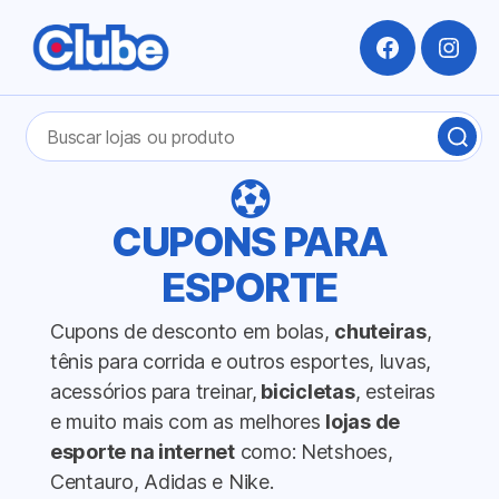
Facebook
Insta
Pesquisar
BUS
por:
LOJ
OU
PRO
CUPONS PARA
ESPORTE
Cupons de desconto em bolas,
chuteiras
,
tênis para corrida e outros esportes, luvas,
acessórios para treinar,
bicicletas
, esteiras
e muito mais com as melhores
lojas de
esporte na internet
como: Netshoes,
Centauro, Adidas e Nike.