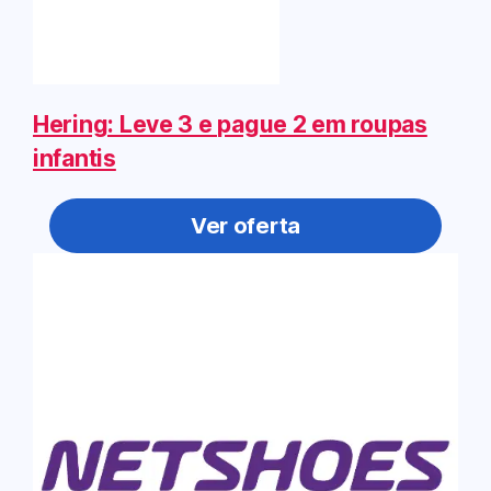
Hering: Leve 3 e pague 2 em roupas
infantis
Ver oferta