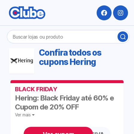
Facebook
Insta
Pesquisar
BUS
por:
LOJ
OU
Confira todos os
PRO
cupons Hering
BLACK FRIDAY
Hering: Black Friday até 60% e
Cupom de 20% OFF
Ver mais