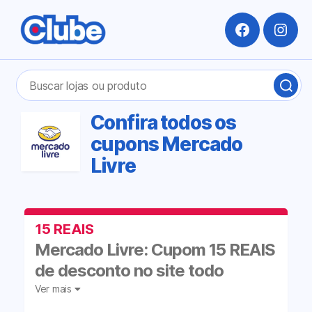
Facebook
Insta
Pesquisar
BUS
por:
LOJ
OU
Confira todos os
PRO
cupons Mercado
Livre
15 REAIS
Mercado Livre: Cupom 15 REAIS
de desconto no site todo
Ver mais