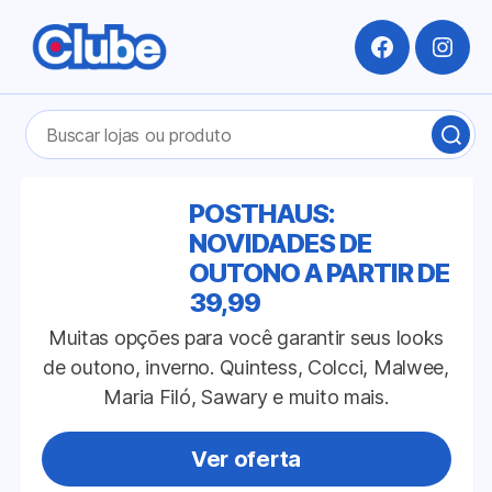
Facebook
Insta
Pesquisar
BUS
por:
LOJ
OU
PRO
POSTHAUS:
NOVIDADES DE
OUTONO A PARTIR DE
39,99
Muitas opções para você garantir seus looks
de outono, inverno. Quintess, Colcci, Malwee,
Maria Filó, Sawary e muito mais.
Ver oferta